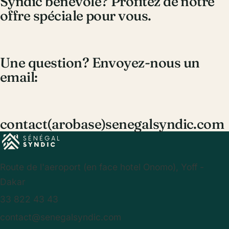
Syndic bénévole? Profitez de notre
offre spéciale pour vous.
Une question? Envoyez-nous un
email:
contact(arobase)senegalsyndic.com
Route de l'aeroport (en face hotel Onomo), Yoff -
Dakar
33 822 43 43
contact@senegalsyndic.com