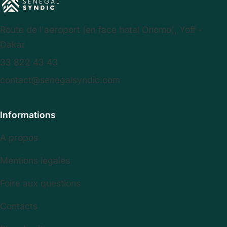
Route de l'aeroport (en face hotel Onomo), Yoff -
Dakar
33 822 43 43
contact@senegalsyndic.com
Informations
A propos
Mentions legales
Foire aux questions
Contacts